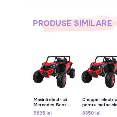
PRODUSE SIMILARE
Mașină electrică
Chopper electric
În Coș
În Coș
Mercedes-Benz
pentru motocicl
SL63, 12V 10Ah,
24V10AH, 250Wx
5895 lei
8350 lei
35W x 2. Verde, DK-
gri, XB-1058