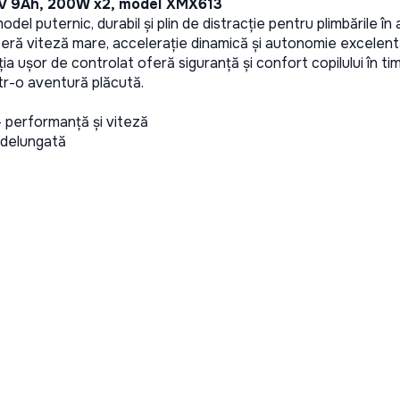
24V 9Ah, 200W x2, model XMX613
odel puternic, durabil și plin de distracție pentru plimbările î
ră viteză mare, accelerație dinamică și autonomie excelent
ția ușor de controlat oferă siguranță și confort copilului în tim
tr-o aventură plăcută.
performanță și viteză
ndelungată