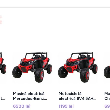
Mașină electrică
Motocicletă
Ma
În Coș
În Coș
etă
Mercedes-Benz
electrică 6V4.5AH,
Ch
1,
EQG, 12V9AH,
25Wx1,XMX659
SS
6500 lei
1195 lei
69
35Wx2, JJ2088
35