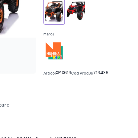
Marcă
XMX613
713436
Articol
Cod Produs
tare