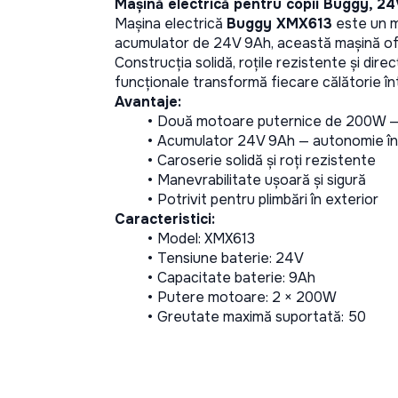
Mașină electrică pentru copii Buggy, 
Mașina electrică 
Buggy XMX613
 este un m
acumulator de 24V 9Ah, această mașină ofe
Construcția solidă, roțile rezistente și direc
funcționale transformă fiecare călătorie în
Avantaje:
Două motoare puternice de 200W — 
Acumulator 24V 9Ah — autonomie î
Caroserie solidă și roți rezistente
Manevrabilitate ușoară și sigură
Potrivit pentru plimbări în exterior
Caracteristici:
Model: XMX613
Tensiune baterie: 24V
Capacitate baterie: 9Ah
Putere motoare: 2 × 200W
Greutate maximă suportată: 50