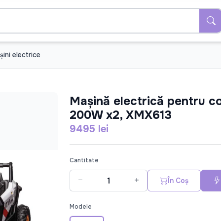
ini electrice
Mașină electrică pentru c
200W x2, XMX613
9495 lei
Cantitate
În Coș
Modele