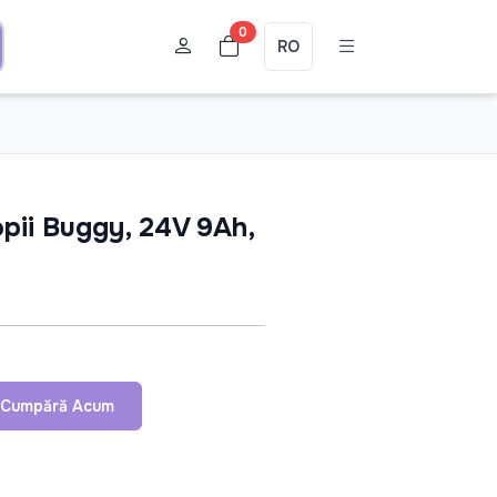
0
RO
opii Buggy, 24V 9Ah,
Cumpără Acum