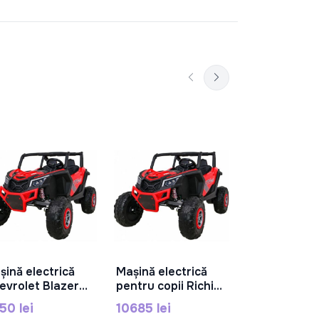
șină electrică
Mașină electrică
Mașină elect
În Coș
În Coș
În C
evrolet Blazer
pentru copii Richi
Police, 12V7
 EV, 12V 7Ah x2,
CA001/3 rosie UTV
25Wx4, negr
50 lei
10685 lei
3650 lei
W x4, albă,
CA001/3
XMX629