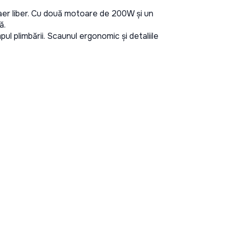
n aer liber. Cu două motoare de 200W și un 
ă.
pul plimbării. Scaunul ergonomic și detaliile 