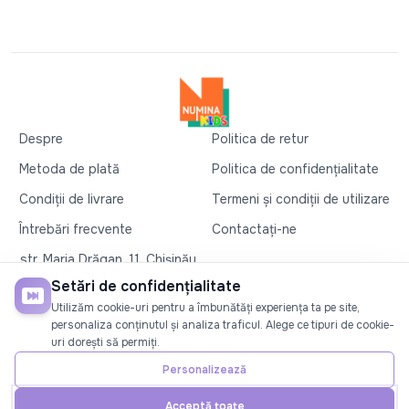
Despre
Politica de retur
Metoda de plată
Politica de confidențialitate
Condiții de livrare
Termeni și condiții de utilizare
Întrebări frecvente
Contactați-ne
str. Maria Drăgan, 11, Chișinău
+37360327279
Setări de confidențialitate
Utilizăm cookie-uri pentru a îmbunătăți experiența ta pe site,
©2026
Numina Kids
. Toate drepturile rezervate
personaliza conținutul și analiza traficul. Alege ce tipuri de cookie-
uri dorești să permiți.
SOCIAL
Personalizează
Acceptă toate