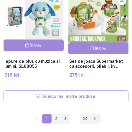
În Coș
În Coș
Iepure de plus cu muzica si
Set de joaca Supermarket
lumini, SL88055
cu accesorii, pliabil, in
forma de rucsac, 688-258A
315 lei
275 lei
Încarcă mai multe produse
1
2
3
...
24