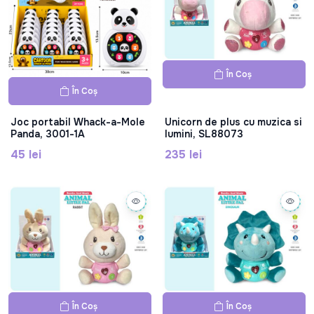
În Coș
În Coș
Joc portabil Whack-a-Mole
Unicorn de plus cu muzica si
Panda, 3001-1A
lumini, SL88073
45 lei
235 lei
În Coș
În Coș