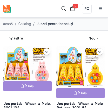
0
RO
Acasă
Catalog
Jucării pentru bebeluşi
Filtru
Nou
În Coș
În Coș
Joc portabil Whack-a-Mole,
Joc portabil Whack-a-Mole
3001-10A
Ratusca, 3001-8A