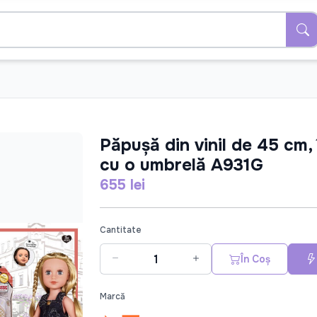
Păpușă din vinil de 45 cm,
cu o umbrelă A931G
655 lei
Cantitate
În Coș
Marcă