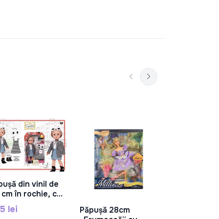
Papusa 30 c
În C
functii, BM3
225 lei
ușă din vinil de
În Coș
 cm în rochie, cu
ine A932F
5 lei
Păpușă 28cm
În Coș