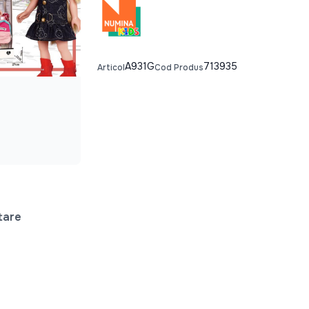
A931G
713935
Articol
Cod Produs
tare