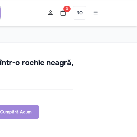
0
RO
 într-o rochie neagră,
Cumpără Acum