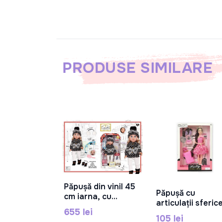
PRODUSE SIMILARE
Păpușă din vinil 45
În Coș
Păpușă cu
cm iarna, cu
În Coș
articulații sferic
cameră foto A931E
655 lei
de 28 cm și
105 lei