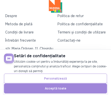
Despre
Politica de retur
Metoda de plată
Politica de confidențialitate
Condiții de livrare
Termeni și condiții de utilizare
Întrebări frecvente
Contactați-ne
str. Maria Drăgan, 11, Chișinău
+37360327279
Setări de confidențialitate
Utilizăm cookie-uri pentru a îmbunătăți experiența ta pe site,
©2026
Numina Kids
. Toate drepturile rezervate
personaliza conținutul și analiza traficul. Alege ce tipuri de cookie-
uri dorești să permiți.
SOCIAL
Personalizează
Acceptă toate
Acasă
Telefon
Cont
Promoții