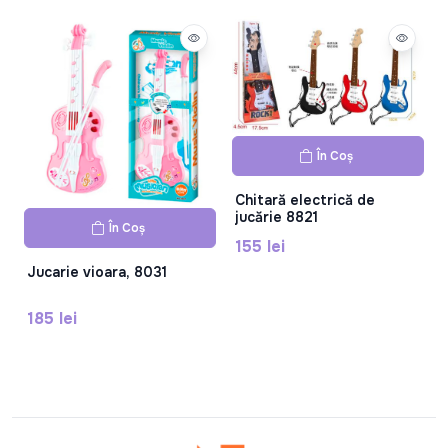
În Coș
Chitară electrică de
jucărie 8821
În Coș
155 lei
Jucarie vioara, 8031
185 lei