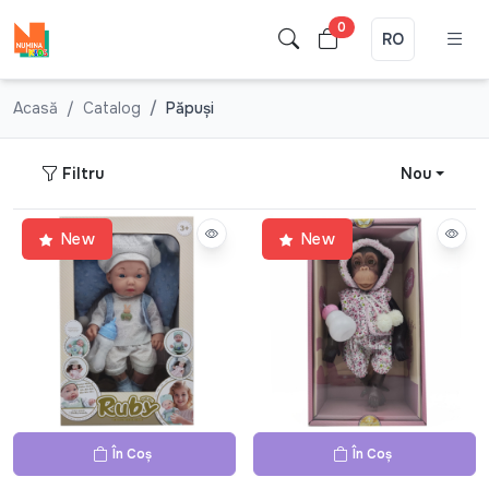
0
RO
Acasă
Catalog
Păpuși
Filtru
Nou
New
New
În Coș
În Coș