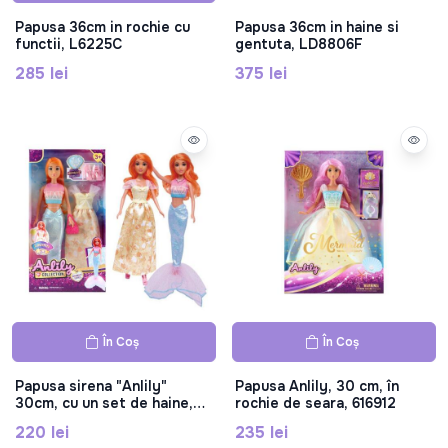
Papusa 36cm in rochie cu
Papusa 36cm in haine si
functii, L6225C
gentuta, LD8806F
285 lei
375 lei
În Coș
În Coș
Papusa sirena "Anlily"
Papusa Anlily, 30 cm, în
30cm, cu un set de haine,
rochie de seara, 616912
616916
220 lei
235 lei