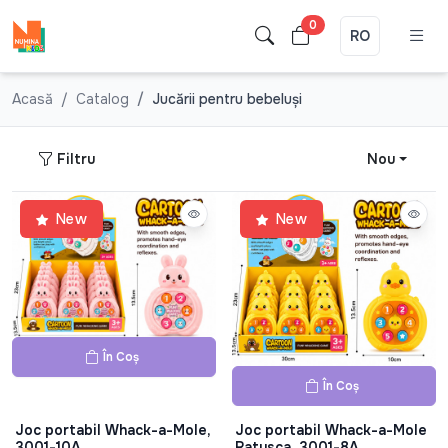
0
RO
Acasă
Catalog
Jucării pentru bebeluşi
Filtru
Nou
New
New
În Coș
În Coș
Joc portabil Whack-a-Mole,
Joc portabil Whack-a-Mole
3001-10A
Ratusca, 3001-8A