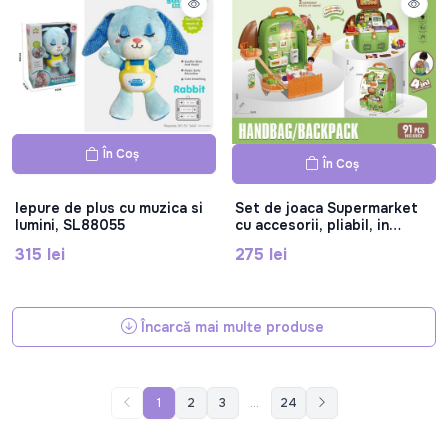
În Coș
În Coș
Iepure de plus cu muzica si
Set de joaca Supermarket
lumini, SL88055
cu accesorii, pliabil, in
forma de rucsac, 688-258A
315 lei
275 lei
Încarcă mai multe produse
1
2
3
...
24