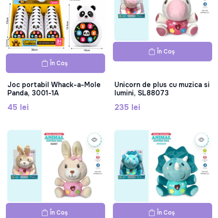
În Coș
În Coș
Joc portabil Whack-a-Mole
Unicorn de plus cu muzica si
Panda, 3001-1A
lumini, SL88073
45 lei
235 lei
În Coș
În Coș