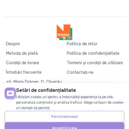
Despre
Politica de retur
Metoda de plată
Politica de confidențialitate
Condiții de livrare
Termeni și condiții de utilizare
Întrebări frecvente
Contactați-ne
str. Maria Drăgan, 11, Chișinău
+37360327279
Setări de confidențialitate
Utilizăm cookie-uri pentru a îmbunătăți experiența ta pe site,
©2026
Numina Kids
. Toate drepturile rezervate
personaliza conținutul și analiza traficul. Alege ce tipuri de cookie-
uri dorești să permiți.
SOCIAL
Personalizează
Acceptă toate