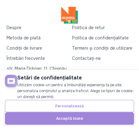
Despre
Politica de retur
Metoda de plată
Politica de confidențialitate
Condiții de livrare
Termeni și condiții de utilizare
Întrebări frecvente
Contactați-ne
str. Maria Drăgan, 11, Chișinău
+37360327279
Setări de confidențialitate
Utilizăm cookie-uri pentru a îmbunătăți experiența ta pe site,
©2026
Numina Kids
. Toate drepturile rezervate
personaliza conținutul și analiza traficul. Alege ce tipuri de cookie-
uri dorești să permiți.
SOCIAL
Personalizează
Acceptă toate
Acasă
Telefon
Cont
Promoții