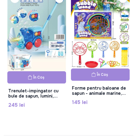
În Coș
În Coș
Forme pentru baloane de
Trenulet-impingator cu
sapun - animale marine,
bule de sapun, lumini,
6688-18B
muzica, cablu USB, 8525A
145 lei
245 lei