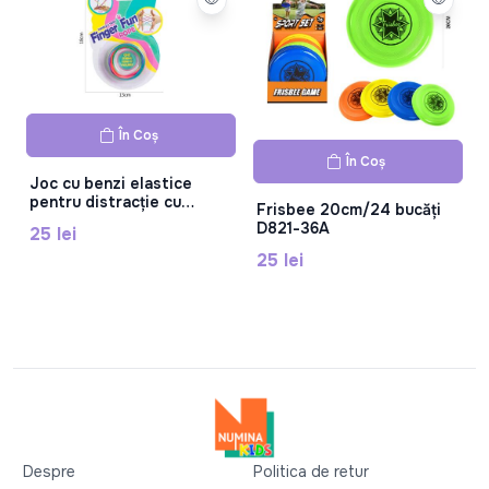
În Coș
În Coș
Joc cu benzi elastice
pentru distracție cu
Frisbee 20cm/24 bucăți
degetele JT18B
D821-36A
25 lei
25 lei
Despre
Politica de retur