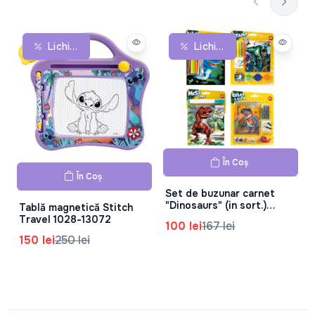
Lichidare De Stoc
Lichidare De Stoc
În Coș
În Coș
Set de buzunar carnet
"Dinosaurs" (in sort.)
Tablă magnetică Stitch
1023-61006
Travel 1028-13072
100 lei
167 lei
150 lei
250 lei