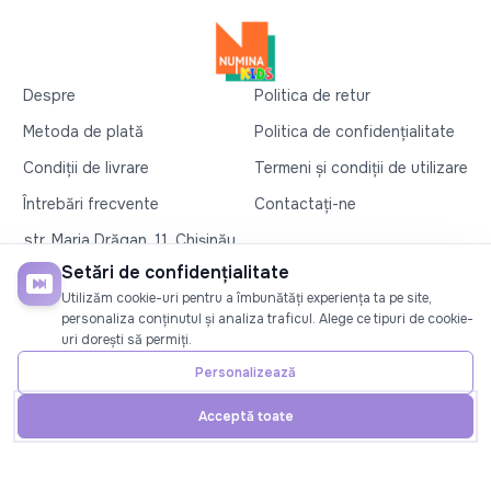
Despre
Politica de retur
Metoda de plată
Politica de confidențialitate
Condiții de livrare
Termeni și condiții de utilizare
Întrebări frecvente
Contactați-ne
str. Maria Drăgan, 11, Chișinău
+37360327279
Setări de confidențialitate
Utilizăm cookie-uri pentru a îmbunătăți experiența ta pe site,
©2026
Numina Kids
. Toate drepturile rezervate
personaliza conținutul și analiza traficul. Alege ce tipuri de cookie-
uri dorești să permiți.
SOCIAL
Personalizează
Acceptă toate
Acasă
Telefon
Cont
Promoții