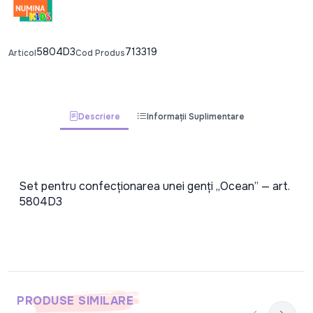
5804D3
713319
Articol
Cod Produs
Descriere
Informații Suplimentare
Set pentru confecționarea unei genți „Ocean” — art. 
5804D3
PRODUSE SIMILARE