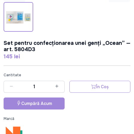
Set pentru confecționarea unei genți „Ocean” —
art. 5804D3
145 lei
Cantitate
În Coș
Cumpără Acum
Marcă