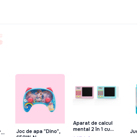
Aparat de calcul
În Coș
mental 2 în 1 cu
Joc de apa "Dino",
Ju
"
În Coș
afișaj LCD