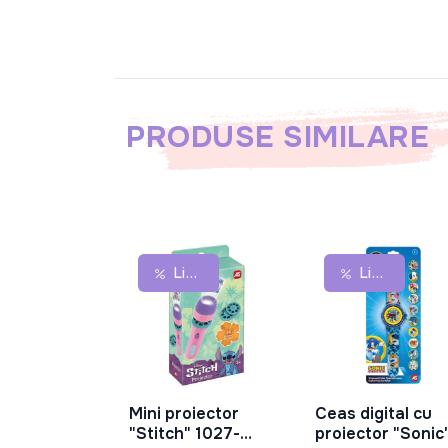
PRODUSE SIMILARE
Lichidare De Stoc
Lichidare De Stoc
Mini proiector
Ceas digital cu
În Coș
În Coș
"Stitch" 1027-
proiector "Sonic