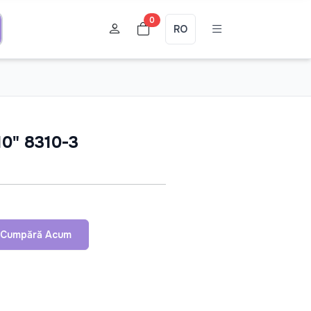
0
RO
10" 8310-3
Cumpără Acum