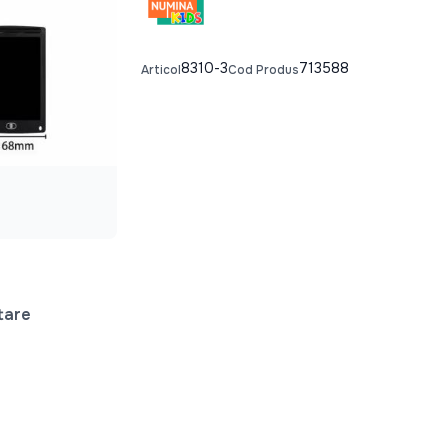
8310-3
713588
Articol
Cod Produs
tare