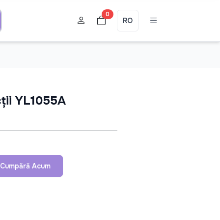
0
RO
cții YL1055A
Cumpără Acum