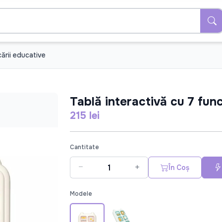
ării educative
Tablă interactivă cu 7 fun
215 lei
Cantitate
În Coș
Modele