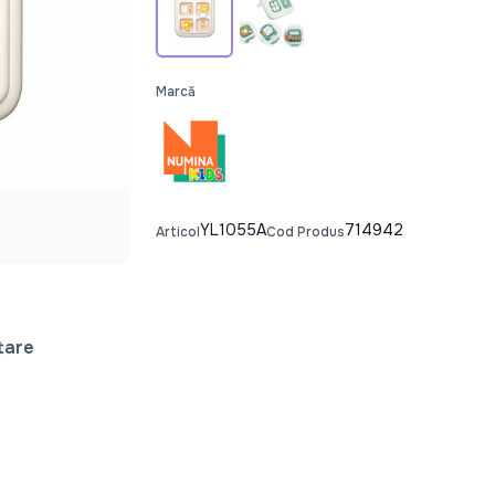
Marcă
YL1055A
714942
Articol
Cod Produs
tare