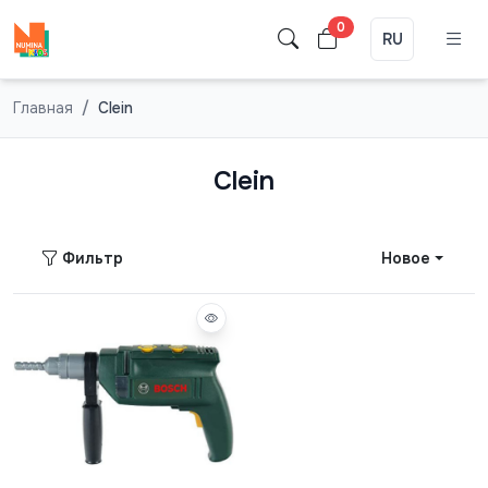
0
RU
Главная
Clein
Clein
Фильтр
Новое