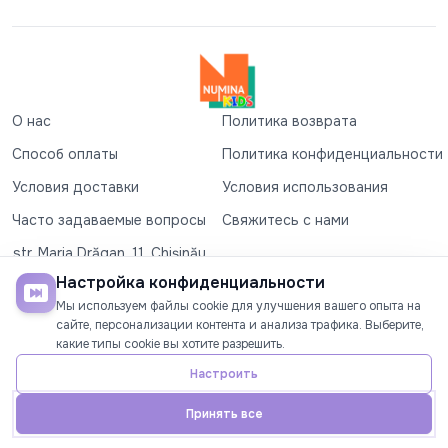
О нас
Политика возврата
Способ оплаты
Политика конфиденциальности
Условия доставки
Условия использования
Часто задаваемые вопросы
Свяжитесь с нами
str. Maria Drăgan, 11, Chișinău
+37360327279
Настройка конфиденциальности
Мы используем файлы cookie для улучшения вашего опыта на
©2026
Numina Kids
. Все права защищены
сайте, персонализации контента и анализа трафика. Выберите,
какие типы cookie вы хотите разрешить.
СОЦИАЛЬНЫЕ СЕТИ
Настроить
Принять все
Главная
Телефон
Аккаунт
Акции