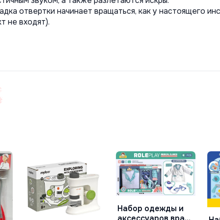
ичным звуком, а также разлетаются искры.
адка отвертки начинает вращаться, как у настоящего ин
т не входят).
Набор одежды и
В Корзину
аксессуаров врача
Hа