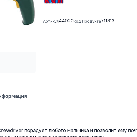
44020
711813
Артикул
Код Продукта
информация
crewdriver порадует любого мальчика и позволит ему по