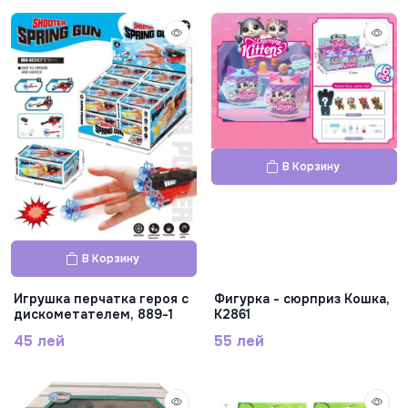
В Корзину
В Корзину
Игрушка перчатка героя с
Фигурка - сюрприз Кошка,
дискометателем, 889-1
K2861
45 лей
55 лей