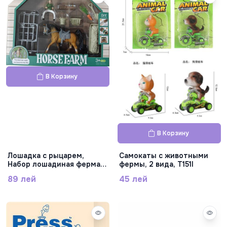
В Корзину
В Корзину
Лошадка с рыцарем,
Самокаты с животными
Набор лошадиная ферма,
фермы, 2 вида, T151I
BYL805-2
89 лей
45 лей