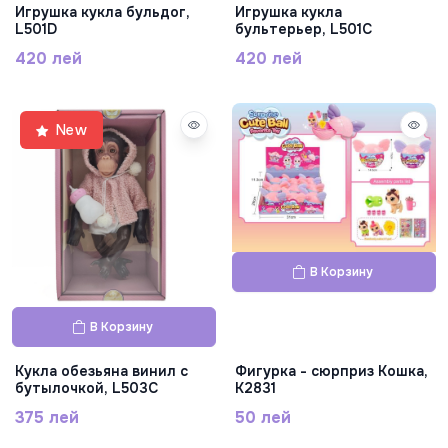
Игрушка кукла бульдог,
Игрушка кукла
L501D
бультерьер, L501C
420 лей
420 лей
New
В Корзину
В Корзину
Кукла обезьяна винил с
Фигурка - сюрприз Кошка,
бутылочкой, L503C
K2831
375 лей
50 лей