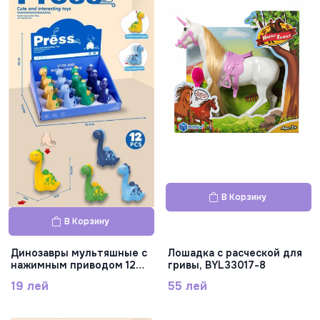
В Корзину
В Корзину
Динозавры мультяшные с
Лошадка с расческой для
нажимным приводом 12
гривы, BYL33017-8
шт., 269-124
19 лей
55 лей