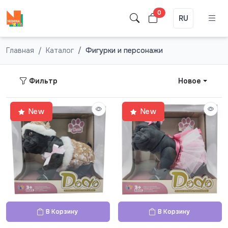
0
RU
Главная
Каталог
Фигурки и персонажи
Фильтр
Новое
New
New
В Корзину
В Корзину