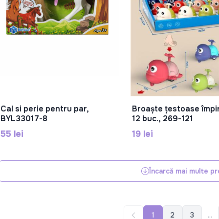
Cal si perie pentru par,
Broaște țestoase împi
În Coș
În Coș
BYL33017-8
12 buc., 269-121
55 lei
19 lei
Încarcă mai multe p
1
2
3
...