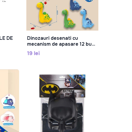
LE DE
Dinozauri desenati cu
În Coș
mecanism de apasare 12 buc,
269-124
19 lei