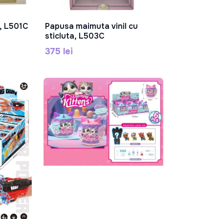
l, L501C
Papusa maimuta vinil cu
În Coș
sticluta, L503C
375 lei