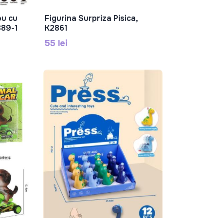
ou cu
Figurina Surpriza Pisica,
În Coș
889-1
K2861
55 lei