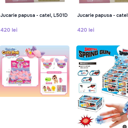
Jucarie papusa - catel, L501D
Jucarie papusa - cate
În Coș
În Coș
420 lei
420 lei