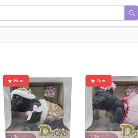
New
New