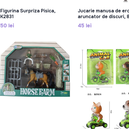
Figurina Surpriza Pisica,
Jucarie manusa de er
În Coș
În Coș
K2831
aruncator de discuri, 
50 lei
45 lei