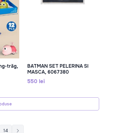
ng-trăg,
BATMAN SET PELERINA SI
În Coș
MASCA, 6067380
550 lei
roduse
14