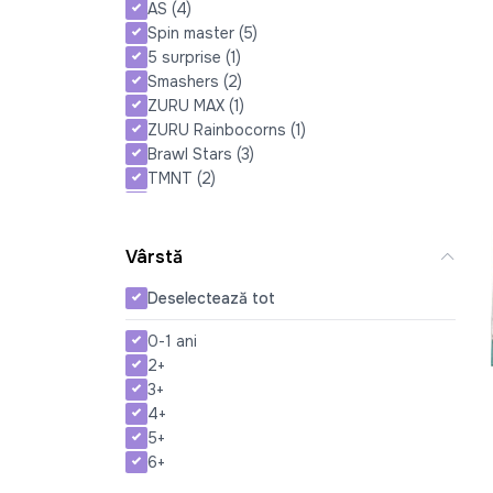
AS
(4)
Spin master
(5)
5 surprise
(1)
Smashers
(2)
ZURU MAX
(1)
ZURU Rainbocorns
(1)
Brawl Stars
(3)
TMNT
(2)
PAW PATROL
(87)
MIRACULOUS
(2)
Hasbro
(4)
Vârstă
Minecraft
(6)
Deselectează tot
0-1 ani
2+
3+
4+
5+
6+