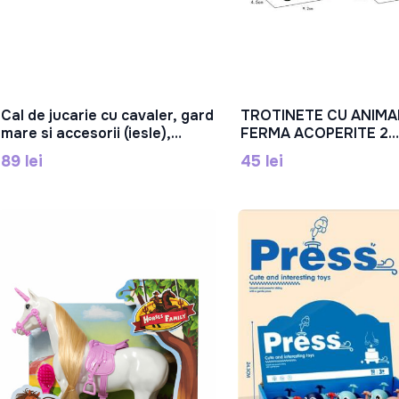
Cal de jucarie cu cavaler, gard
TROTINETE CU ANIMA
În Coș
În Coș
mare si accesorii (iesle),
FERMA ACOPERITE 2
BYL805-2
MODELE, T151I
89 lei
45 lei