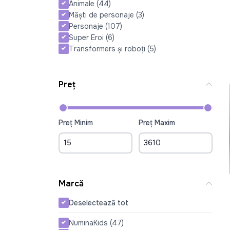
Animale
(44)
Măști de personaje
(3)
Personaje
(107)
Super Eroi
(6)
Transformers și roboți
(5)
Preț
Preț Minim
Preț Maxim
Marcă
Deselectează tot
NuminaKids
(47)