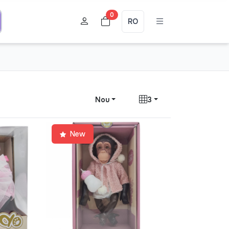
0
RO
Nou
3
New