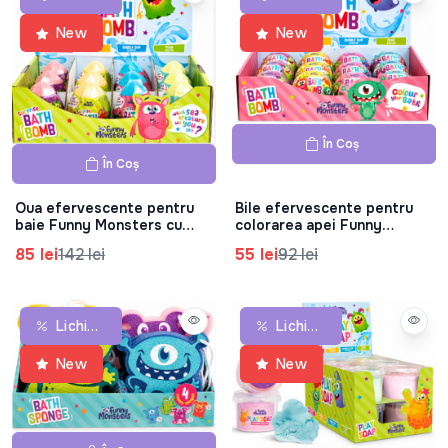
New
New
În Coș
În Coș
Oua efervescente pentru
Bile efervescente pentru
baie Funny Monsters cu
colorarea apei Funny
surpriza, 140 g, 42.815.00
Monsters, 100 g, 42.814.00
85 lei
142 lei
55 lei
92 lei
Lichidare De Stoc
Lichidare De Stoc
New
New