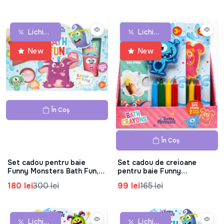
Lichidare De Stoc
Lichidare De Stoc
New
New
În Coș
În Coș
Set cadou pentru baie
Set cadou de creioane
Funny Monsters Bath Fun,
pentru baie Funny
83.0437.00
Monsters, 83.0436.00
180 lei
300 lei
99 lei
165 lei
Lichidare De Stoc
Lichidare De Stoc