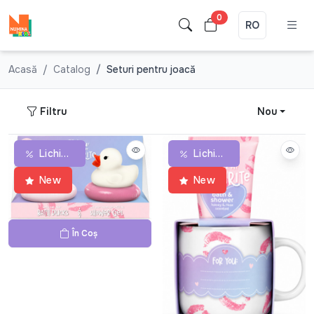
0
RO
Acasă
Catalog
Seturi pentru joacă
Filtru
Nou
Lichidare De Stoc
Lichidare De Stoc
New
New
În Coș