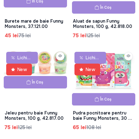
În Coș
În Coș
Burete mare de baie Funny
Aluat de sapun Funny
Monsters, 37.121.00
Monsters, 100 g, 42.818.00
45 lei
75 lei
75 lei
125 lei
Lichidare De Stoc
Lichidare De Stoc
New
New
În Coș
În Coș
Jeleu pentru baie Funny
Pudra pocnitoare pentru
Monsters, 100 g, 42.817.00
baie Funny Monsters, 30 g,
42.816.00
75 lei
125 lei
65 lei
108 lei