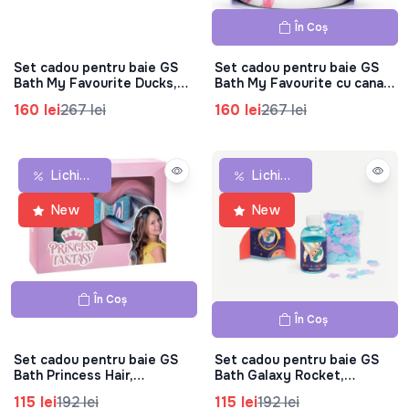
În Coș
Set cadou pentru baie GS
Set cadou pentru baie GS
Bath My Favourite Ducks,
Bath My Favourite cu cana,
83.0621.00
83.0620.00
160 lei
267 lei
160 lei
267 lei
Lichidare De Stoc
Lichidare De Stoc
New
New
În Coș
În Coș
Set cadou pentru baie GS
Set cadou pentru baie GS
Bath Princess Hair,
Bath Galaxy Rocket,
83.0521.00
83.0519.00
115 lei
192 lei
115 lei
192 lei