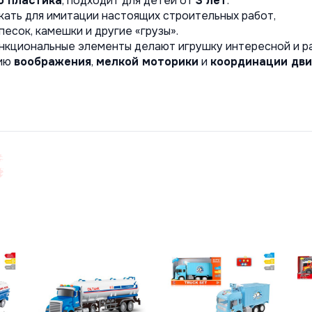
о пластика
, подходит для детей от 
3 лет
.
кать для имитации настоящих строительных работ,
песок, камешки и другие «грузы».
ункциональные элементы делают игрушку интересной и р
ию 
воображения
, 
мелкой моторики
 и 
координации дв