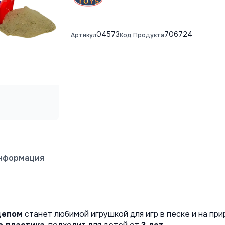
04573
706724
Артикул
Код Продукта
информация
цепом
 станет любимой игрушкой для игр в песке и на при