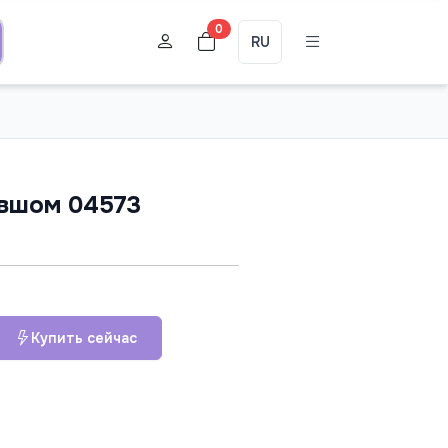
0
RU
овшом 04573
Купить сейчас