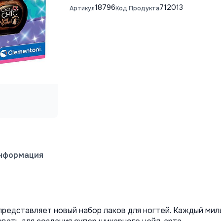
18796
712013
Артикул
Код Продукта
информация
 представляет новый набор лаков для ногтей. Каждый ми