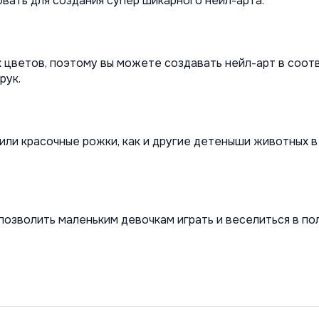
овать для создания супер шикарного нейл-арта.
ых цветов, поэтому вы можете создавать нейл-арт в соот
рук.
ли красочные рожки, как и другие детеныши животных в с
позволить маленьким девочкам играть и веселиться в по