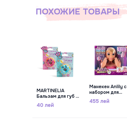
ПОХОЖИЕ ТОВАРЫ
Манекен Anlily с
В Корзину
MARTINELIA
набором для
В Корзину
Бальзам для губ в
ногтей и
455 лей
форме пончика,
наклейками,
40 лей
Mar68137
636300