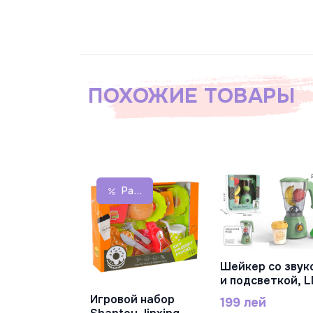
ПОХОЖИЕ ТОВАРЫ
Распродажа
Шейкер со звук
В Корзину
и подсветкой, L
664A
Игровой набор
199 лей
В Корзину