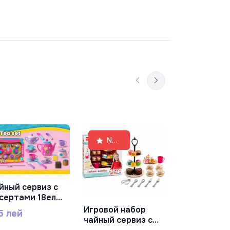
Игровой ку
New
В Корз
набор с мик
99825A
210 лей
йный сервиз с
В Корзину
сертами 18ел
03A
Игровой набор
5 лей
В Корзину
чайный сервиз с