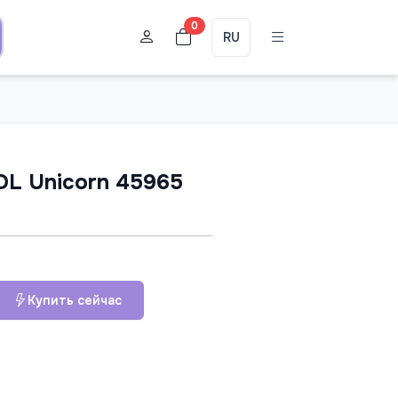
0
RU
L Unicorn 45965
Купить сейчас