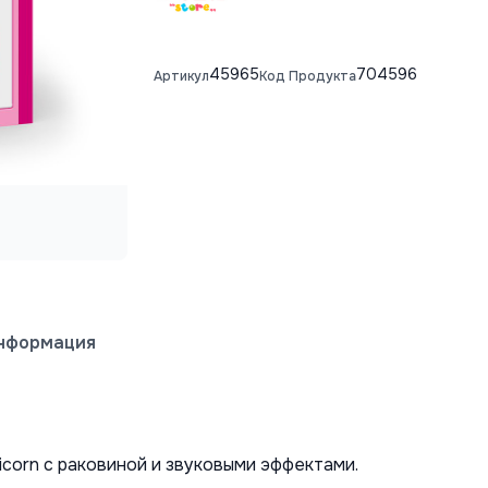
45965
704596
Артикул
Код Продукта
информация
corn с раковиной и звуковыми эффектами. 