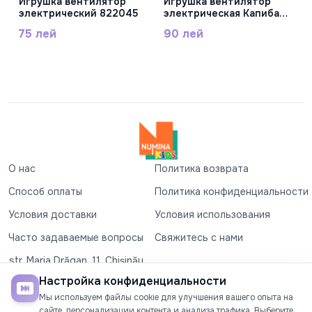
Игрушка вентилятор
Игрушка вентилятор
электрический 822045
электрическая Капибара
822107
75 лей
90 лей
О нас
Политика возврата
Способ оплаты
Политика конфиденциальности
Условия доставки
Условия использования
Часто задаваемые вопросы
Свяжитесь с нами
str. Maria Drăgan, 11, Chișinău
+37360327279
Настройка конфиденциальности
Мы используем файлы cookie для улучшения вашего опыта на
©2026
Numina Kids
. Все права защищены
сайте, персонализации контента и анализа трафика. Выберите,