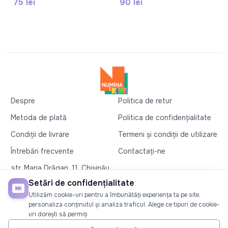
75 lei
90 lei
Despre
Politica de retur
Metoda de plată
Politica de confidențialitate
Condiții de livrare
Termeni și condiții de utilizare
Întrebări frecvente
Contactați-ne
str. Maria Drăgan, 11, Chișinău
+37360327279
Setări de confidențialitate
Utilizăm cookie-uri pentru a îmbunătăți experiența ta pe site,
©2026
Numina Kids
. Toate drepturile rezervate
personaliza conținutul și analiza traficul. Alege ce tipuri de cookie-
uri dorești să permiți.
SOCIAL