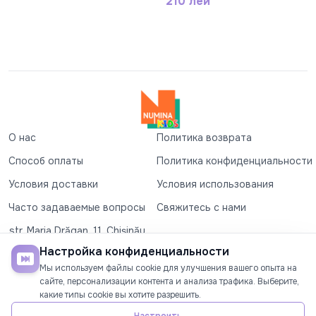
210 лей
О нас
Политика возврата
Способ оплаты
Политика конфиденциальности
Условия доставки
Условия использования
Часто задаваемые вопросы
Свяжитесь с нами
str. Maria Drăgan, 11, Chișinău
+37360327279
Настройка конфиденциальности
Мы используем файлы cookie для улучшения вашего опыта на
©2026
Numina Kids
. Все права защищены
сайте, персонализации контента и анализа трафика. Выберите,
какие типы cookie вы хотите разрешить.
СОЦИАЛЬНЫЕ СЕТИ