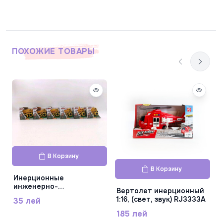
ПОХОЖИЕ ТОВАРЫ
В Корзину
В Корзину
Инерционные
инженерно-
Вертолет инерционный
строительные машины,
1:16, (свет, звук) RJ3333A
35 лей
7391C
185 лей