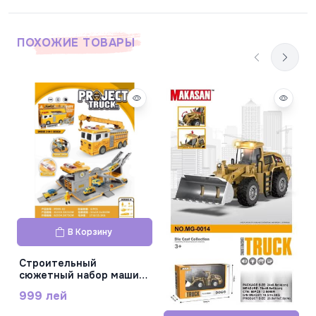
ПОХОЖИЕ ТОВАРЫ
В Корзину
Строительный
сюжетный набор машин
со светом и звуком, ,
999 лей
батарейка в комплекте,
черные колеса, пластик,