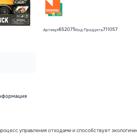
652075
711057
Артикул
Код Продукта
информация
роцесс управления отходами и способствует экологичес