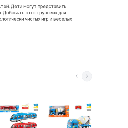
тей. Дети могут представить 
 Добавьте этот грузовик для 
огически чистых игр и веселых 
Машина ине
В Корз
"Ice cream t
свет/звук,
215 лей
розов