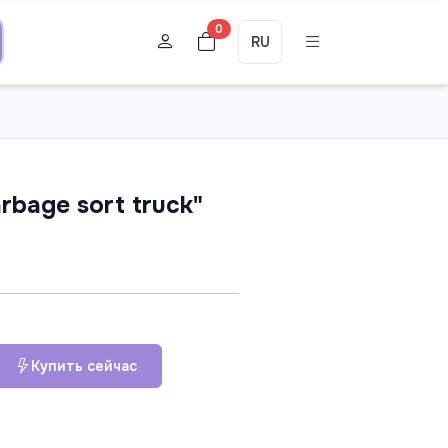
0
RU
bage sort truck"
Купить сейчас