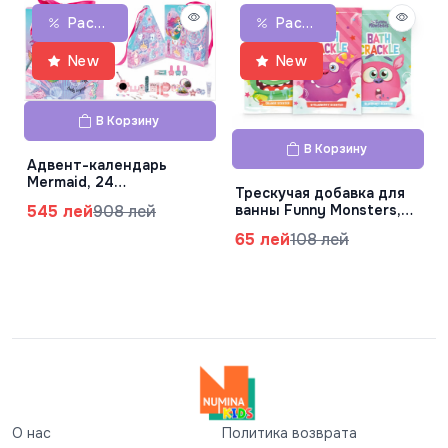
Распродажа
Распродажа
New
New
В Корзину
В Корзину
Адвент-календарь
Mermaid, 24
Трескучая добавка для
косметических
ванны Funny Monsters,
545 лей
908 лей
средства, 81.646.00
30 г, 42.816.00
65 лей
108 лей
О нас
Политика возврата