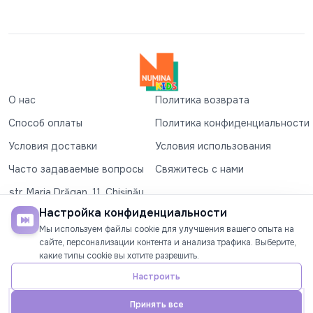
О нас
Политика возврата
Способ оплаты
Политика конфиденциальности
Условия доставки
Условия использования
Часто задаваемые вопросы
Свяжитесь с нами
str. Maria Drăgan, 11, Chișinău
+37360327279
Настройка конфиденциальности
Мы используем файлы cookie для улучшения вашего опыта на
©2026
Numina Kids
. Все права защищены
сайте, персонализации контента и анализа трафика. Выберите,
какие типы cookie вы хотите разрешить.
СОЦИАЛЬНЫЕ СЕТИ
Настроить
Принять все
Главная
Телефон
Аккаунт
Акции