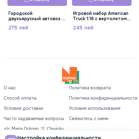
Городской
Игровой набор American
двухъярусный автовоз с
Truck 1:18 c вертолетом
2 гоночными
(свет/звук) RJ6674-9
275 лей
245 лей
машинками,
инерционный, свет, звук,
, перезаряжаемый,
черные колеса, пластик,
ST29-13
О нас
Политика возврата
Способ оплаты
Политика конфиденциальности
Условия доставки
Условия использования
Часто задаваемые вопросы
Свяжитесь с нами
str. Maria Drăgan, 11, Chișinău
+37360327279
Настройка конфиденциальности