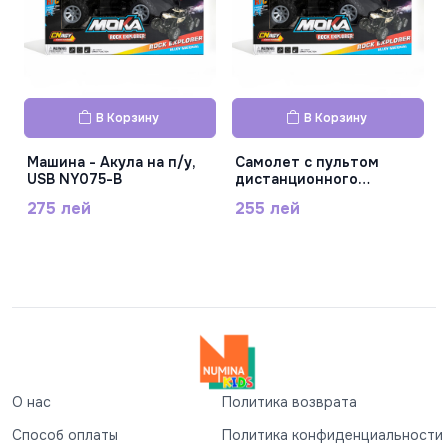
В Корзину
В Корзину
Машина - Акула на п/у,
Самолет с пультом
USB NY075-B
дистанционного
управления и USB-
275 лей
255 лей
кабелем GC169-B32
О нас
Политика возврата
Способ оплаты
Политика конфиденциальности