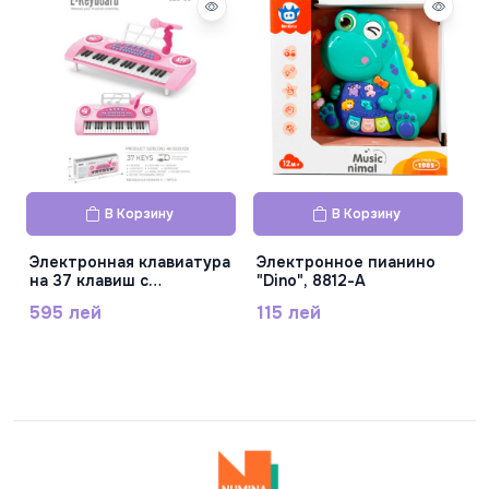
В Корзину
В Корзину
Электронная клавиатура
Электронное пианино
на 37 клавиш с
"Dino", 8812-A
реалистичным звуком,с
595 лей
115 лей
микрофоном, питание
от сети, пластик, 328-66