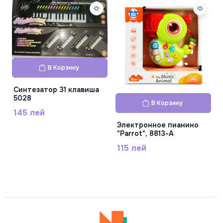
В Корзину
Cинтезатор 31 клавиша
5028
В Корзину
145 лей
Электронное пианино
"Parrot", 8813-A
115 лей