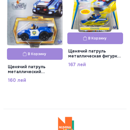
В Корзину
Щенячий патруль
В Корзину
металлическая фигурка
Чейз Charged Up,
167 лей
6053257_20121350
Щенячий патруль
металлический
автомобиль по мотивам
160 лей
фильма масштаб 1:55.
6061570