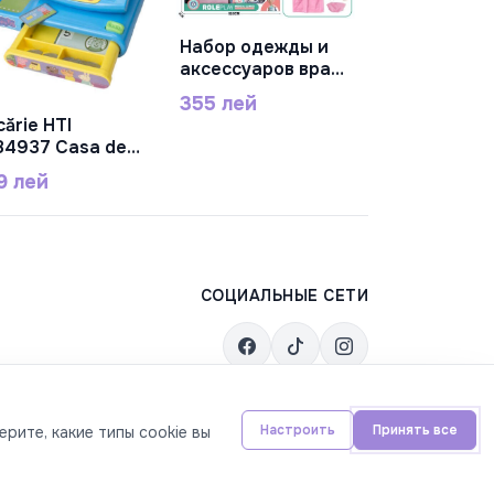
135 лей
Набор одежды и
В Корзину
аксессуаров врача
розовый, DF546-
355 лей
146D
cărie HTI
В Корзину
84937 Casa de
rcat cu accesorii
9 лей
rcelușa Peppa
84937
СОЦИАЛЬНЫЕ СЕТИ
Настроить
Принять все
рите, какие типы cookie вы