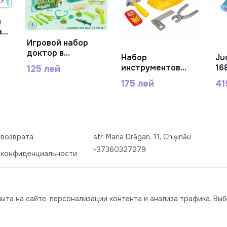
и
ача
-
Игровой набор
В Корзину
доктор в
Ju
Набор
чемодане 13дет
В Корзину
16
инструментов
125 лей
B167-26
ma
5PCS. S00004623
41
175 лей
Pu
16
 возврата
str. Maria Drăgan, 11, Chișinău
+37360327279
 конфиденциальности
использования
Часто задаваемые вопросы
та на сайте, персонализации контента и анализа трафика. Выбе