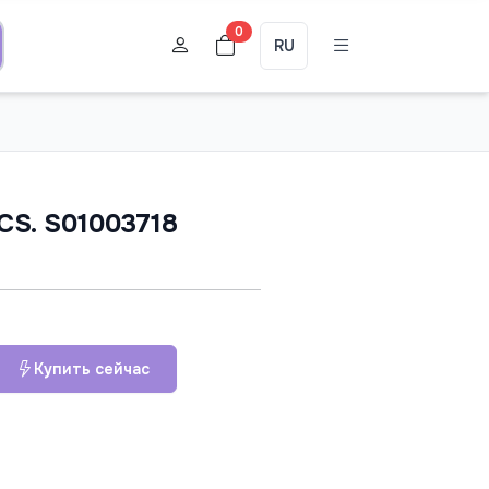
0
RU
CS. S01003718
Купить сейчас