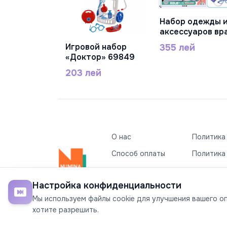
Набор одежды 
В Корзину
аксессуаров вр
зеленый, DF546
Игровой набор
355 лей
146B
В Корзину
«Доктор» 69849
203 лей
О нас
Политика
Способ оплаты
Политика
Условия доставки
Условия 
Настройка конфиденциальности
Свяжитесь с нами
Мы используем файлы cookie для улучшения вашего опы
©2026
Numina Kids
. Все права защищены
хотите разрешить.