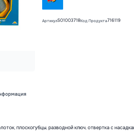
S01003718
716119
Артикул
Код Продукта
информация
лоток, плоскогубцы, разводной ключ, отвертка с насадкам