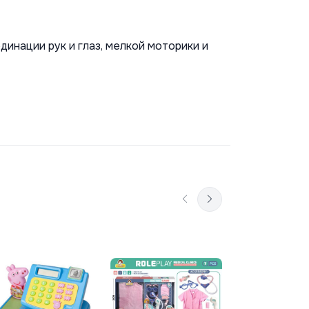
нации рук и глаз, мелкой моторики и 
Игровой на
В Корз
"Доктор" 6-
2AST ,S000