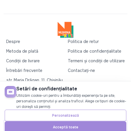
Despre
Politica de retur
Metoda de plată
Politica de confidențialitate
Condiții de livrare
Termeni și condiții de utilizare
Întrebări frecvente
Contactați-ne
str. Maria Drăgan, 11, Chișinău
+37360327279
Setări de confidențialitate
Utilizăm cookie-uri pentru a îmbunătăți experiența ta pe site,
©2026
Numina Kids
. Toate drepturile rezervate
personaliza conținutul și analiza traficul. Alege ce tipuri de cookie-
uri dorești să permiți.
SOCIAL
Personalizează
Acceptă toate
Acasă
Telefon
Cont
Promoții