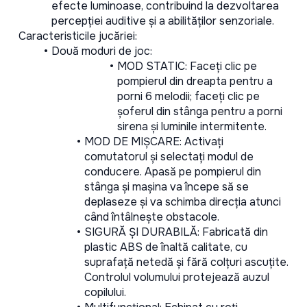
efecte luminoase, contribuind la dezvoltarea 
percepției auditive și a abilităților senzoriale.
Caracteristicile jucăriei:
Două moduri de joc:
MOD STATIC: Faceți clic pe 
pompierul din dreapta pentru a 
porni 6 melodii; faceți clic pe 
șoferul din stânga pentru a porni 
sirena și luminile intermitente.
MOD DE MIȘCARE: Activați 
comutatorul și selectați modul de 
conducere. Apasă pe pompierul din 
stânga și mașina va începe să se 
deplaseze și va schimba direcția atunci 
când întâlnește obstacole.
SIGURĂ ȘI DURABILĂ: Fabricată din 
plastic ABS de înaltă calitate, cu 
suprafață netedă și fără colțuri ascuțite. 
Controlul volumului protejează auzul 
copilului.