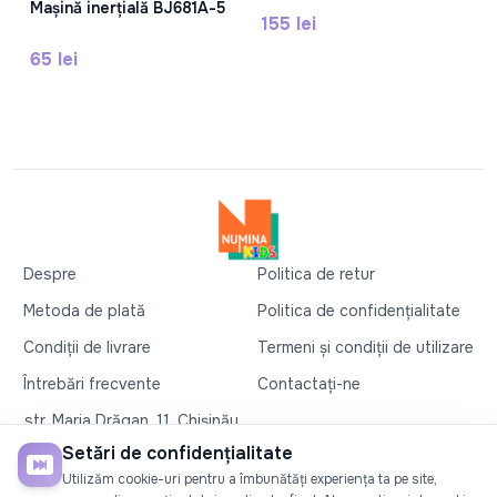
Mașină inerțială BJ681A-5
155 lei
65 lei
Despre
Politica de retur
Metoda de plată
Politica de confidențialitate
Condiții de livrare
Termeni și condiții de utilizare
Întrebări frecvente
Contactați-ne
str. Maria Drăgan, 11, Chișinău
+37360327279
Setări de confidențialitate
Utilizăm cookie-uri pentru a îmbunătăți experiența ta pe site,
©2026
Numina Kids
. Toate drepturile rezervate