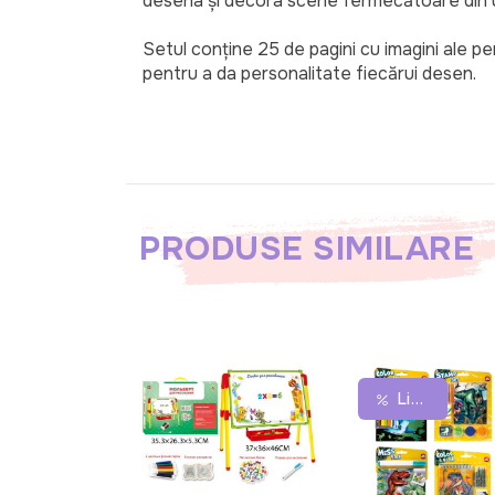
desena și decora scene fermecătoare din 
Setul conține 25 de pagini cu imagini ale pe
pentru a da personalitate fiecărui desen.
PRODUSE SIMILARE
Lichidare De Stoc