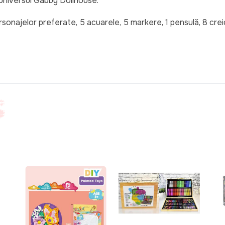
universul Gabby Dollhouse.
rsonajelor preferate, 5 acuarele, 5 markere, 1 pensulă, 8 cre