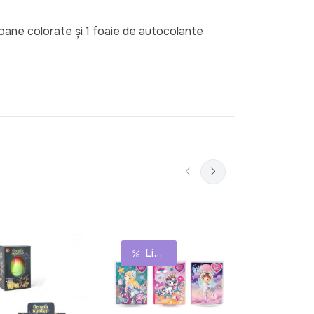
ioane colorate și 1 foaie de autocolante 
Set de 36 d
Lichidare De Stoc
În C
markere 723
155 lei