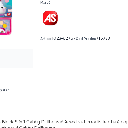
Marcă
1023-62757
715733
Articol
Cod Produs
tare
Block 5 în 1 Gabby Dollhouse! Acest set creativ le oferă copi