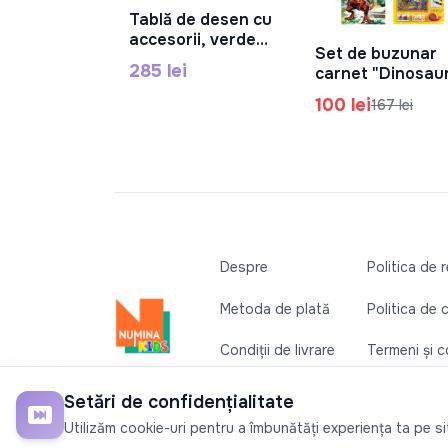
Tablă de desen cu
În Coș
accesorii, verde
Set de buzunar
R1704A
În Coș
285 lei
carnet "Dinosau
(in sort.) 1023-
100 lei
167 lei
61006
Despre
Politica de 
Metoda de plată
Politica de 
Condiții de livrare
Termeni și co
Contactați-ne
Setări de confidențialitate
©2026
Numina Kids
. Toate drepturile rezervate
Utilizăm cookie-uri pentru a îmbunătăți experiența ta pe site