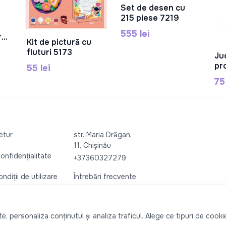
Set de desen cu
În Coș
215 piese 7219
555 lei
rs"
Kit de pictură cu
În Coș
fluturi 5173
Ju
pr
55 lei
pă
75 
08
retur
str. Maria Drăgan,
11, Chișinău
confidențialitate
+37360327279
ndiții de utilizare
Întrebări frecvente
, personaliza conținutul și analiza traficul. Alege ce tipuri de cookie