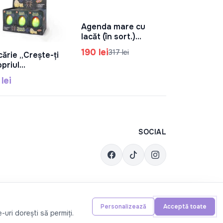
Agenda mare cu
În Coș
lacăt (în sort.)
1027-64164
190 lei
317 lei
cărie „Crește-ți
În Coș
opriul
ianjen”/6 buc,
lei
6-51
SOCIAL
Personalizează
Acceptă toate
-uri dorești să permiți.