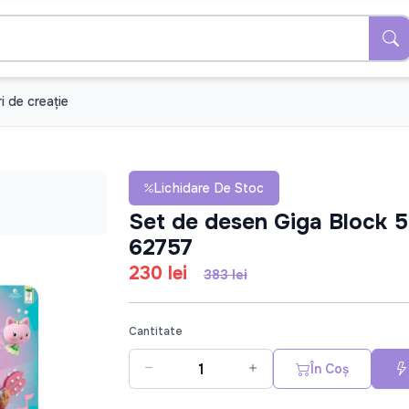
i de creație
Lichidare De Stoc
Set de desen Giga Block 5
62757
230 lei
383 lei
Cantitate
În Coș