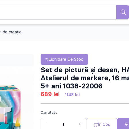
i de creație
Lichidare De Stoc
Set de pictură și desen, 
Atelierul de markere, 16 ma
5+ ani 1038-22006
689 lei
1148 lei
Cantitate
În Coș