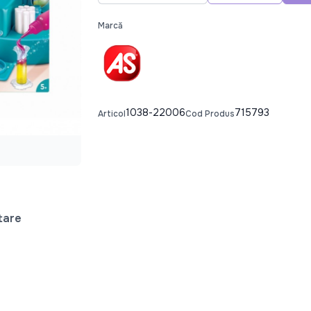
Marcă
1038-22006
715793
Articol
Cod Produs
tare