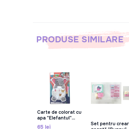
PRODUSE SIMILARE
Carte de colorat cu
În Coș
apa "Elefantul"
A5123-1
Set pentru crea
65 lei
În Coș