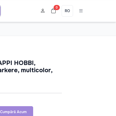
0
RO
HAPPI HOBBI,
rkere, multicolor,
Cumpără Acum