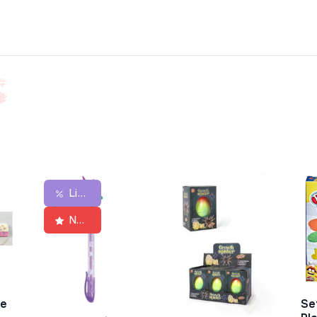
Lichidare De Stoc
New
re
Se