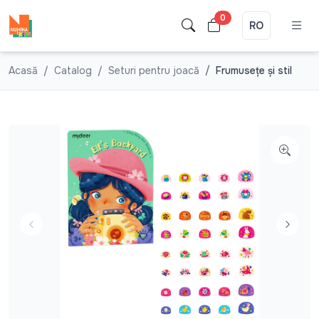
0
RO
Acasă
Catalog
Seturi pentru joacă
Frumuseţe şi stil