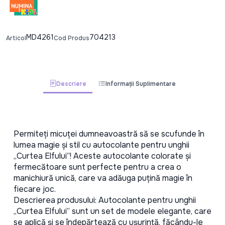
MD4261
704213
Articol
Cod Produs
Descriere
Informații Suplimentare
Permiteți micuței dumneavoastră să se scufunde în 
lumea magie și stil cu autocolante pentru unghii 
„Curtea Elfului”! Aceste autocolante colorate și 
fermecătoare sunt perfecte pentru a crea o 
manichiură unică, care va adăuga puțină magie în 
fiecare joc.
Descrierea produsului: Autocolante pentru unghii 
„Curtea Elfului” sunt un set de modele elegante, care 
se aplică și se îndepărtează cu ușurință, făcându-le 