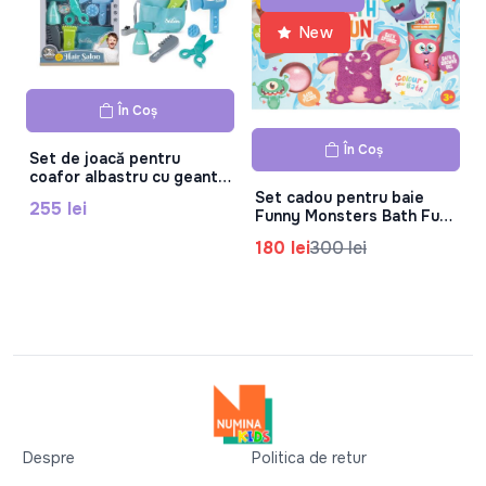
New
În Coș
În Coș
Set de joacă pentru
coafor albastru cu geantă
DL-006
Set cadou pentru baie
255 lei
Funny Monsters Bath Fun,
83.0437.00
180 lei
300 lei
Despre
Politica de retur