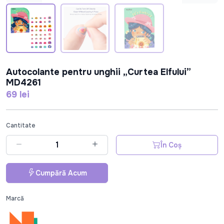
Autocolante pentru unghii „Curtea Elfului”
MD4261
69 lei
Cantitate
În Coș
Cumpără Acum
Marcă