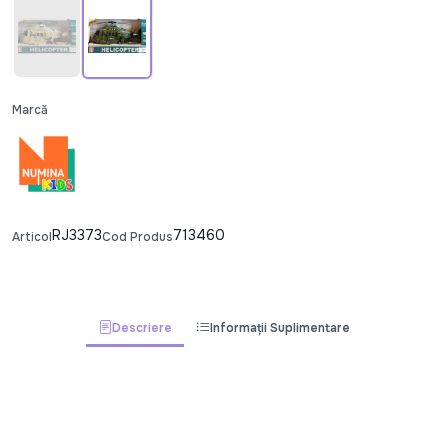
Marcă
RJ3373
713460
Articol
Cod Produs
Descriere
Informații Suplimentare