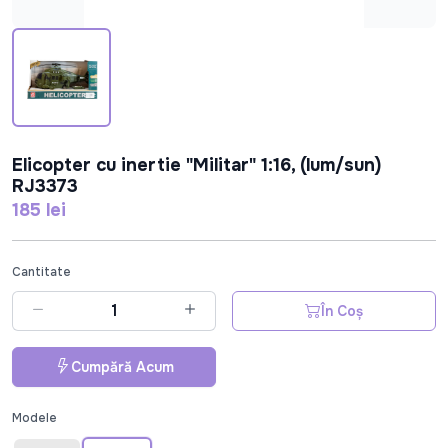
Elicopter cu inertie "Militar" 1:16, (lum/sun)
RJ3373
185 lei
Cantitate
În Coș
Cumpără Acum
Modele