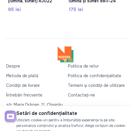
(lumina, sunet) RJ022
lumină și sunet 8811-24
95 lei
175 lei
Despre
Politica de retur
Metoda de plată
Politica de confidențialitate
Condiții de livrare
Termeni și condiții de utilizare
Întrebări frecvente
Contactați-ne
str. Maria Drăgan, 11, Chișinău
+37360327279
Setări de confidențialitate
Utilizăm cookie-uri pentru a îmbunătăți experiența ta pe site,
©2026
Numina Kids
. Toate drepturile rezervate
personaliza conținutul și analiza traficul. Alege ce tipuri de cookie-