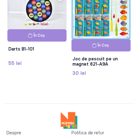
În Coș
În Coș
Darts B1-101
Joc de pescuit pe un
55 lei
magnet 821-A9A
30 lei
Despre
Politica de retur