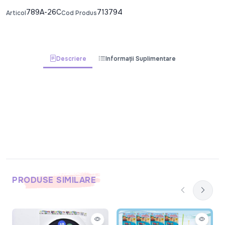
789A-26C
713794
Articol
Cod Produs
Descriere
Informații Suplimentare
PRODUSE SIMILARE