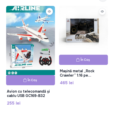
În Coș
Mașină metal „Rock
Crawler” 1:16 pe
telecomandă, acumulator
În Coș
465 lei
6141
Avion cu telecomandă și
cablu USB GC169-B32
255 lei