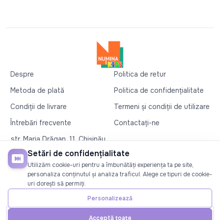
Despre
Politica de retur
Metoda de plată
Politica de confidențialitate
Condiții de livrare
Termeni și condiții de utilizare
Întrebări frecvente
Contactați-ne
str. Maria Drăgan, 11, Chișinău
+37360327279
Setări de confidențialitate
Utilizăm cookie-uri pentru a îmbunătăți experiența ta pe site,
©2026
Numina Kids
. Toate drepturile rezervate
personaliza conținutul și analiza traficul. Alege ce tipuri de cookie-
uri dorești să permiți.
SOCIAL
Personalizează
Acceptă toate