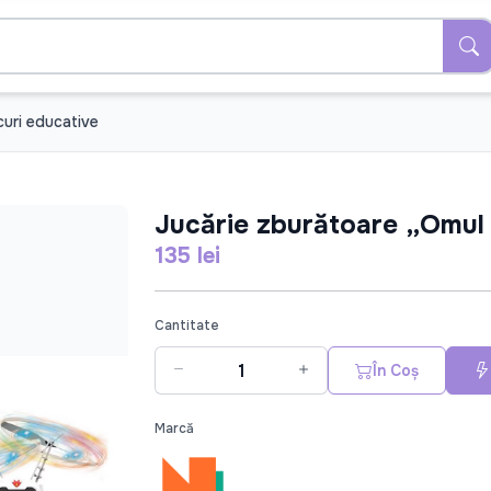
uri educative
Jucărie zburătoare „Omul 
135 lei
Cantitate
În Coș
Marcă