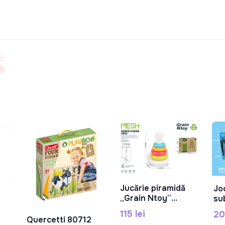
Jucărie piramidă
Jo
În Coș
„Grain Ntoy”
su
GN004
A2
115 lei
20
Quercetti 80712
În Coș