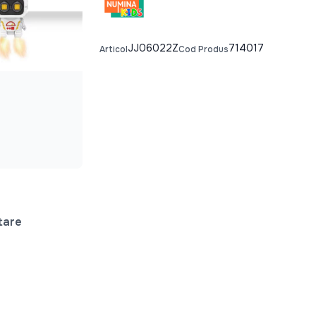
JJ06022Z
714017
Articol
Cod Produs
tare