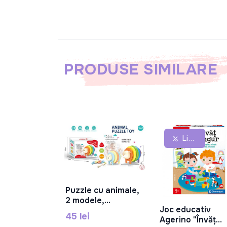
PRODUSE SIMILARE
Lichidare De Stoc
Puzzle cu animale,
În Coș
2 modele,
Joc educativ
52126/52127
În Coș
45 lei
Agerino "Învăț