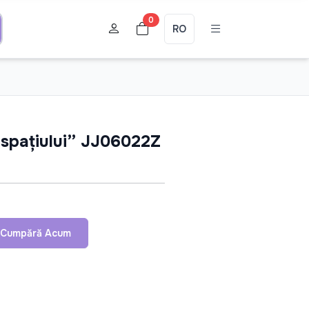
0
RO
spațiului” JJ06022Z
Cumpără Acum