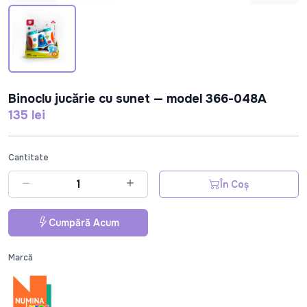
Binoclu jucărie cu sunet — model 366-048A
135 lei
Cantitate
În Coș
Cumpără Acum
Marcă