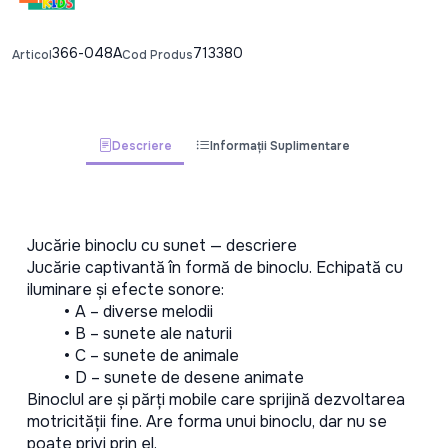
366-048A
713380
Articol
Cod Produs
Descriere
Informații Suplimentare
Jucărie binoclu cu sunet — descriere
Jucărie captivantă în formă de binoclu. Echipată cu 
iluminare și efecte sonore:
A – diverse melodii
B – sunete ale naturii
C – sunete de animale
D – sunete de desene animate
Binoclul are și părți mobile care sprijină dezvoltarea 
motricității fine. Are forma unui binoclu, dar nu se 
poate privi prin el. 