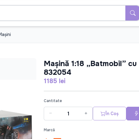
Maşini
Mașină 1:18 „Batmobil” cu 
832054
1185 lei
Cantitate
În Coș
Marcă