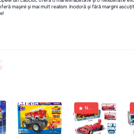
opele din cauciuc oferă o manevrabilitate și o flexibilitate exc
nferă mașinii și mai mult realism. Inodoră și fără margini ascuț
e!
New