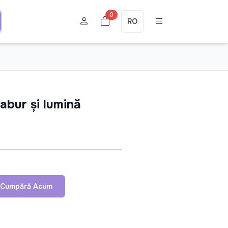
0
RO
abur și lumină
Cumpără Acum