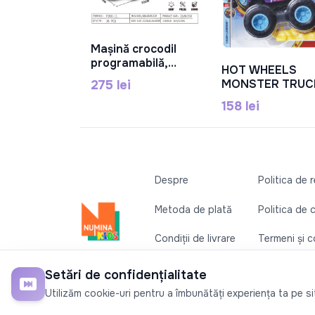
Mașină crocodil
În Coș
programabilă,
HOT WHEELS
electrică, lumină,
În Coș
MONSTER TRUC
275 lei
sunet,
MASINUTA HUM
reîncărcabilă, roți
158 lei
4-CT FASTBACK
negre, plastic,
SCARA 1:64,
PD88-11
MTFYJ44_JCD7
Despre
Politica de 
Metoda de plată
Politica de 
Condiții de livrare
Termeni și co
Contactați-ne
Setări de confidențialitate
©2026
Numina Kids
. Toate drepturile rezervate
Utilizăm cookie-uri pentru a îmbunătăți experiența ta pe site