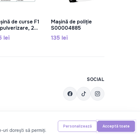
șină de curse F1
Mașină de poliție
În Coș
În Coș
 pulverizare, 2
S00004885
ori, electrică,
5 lei
135 lei
mină, muzică,
163
SOCIAL
Personalizează
Acceptă toate
-uri dorești să permiți.