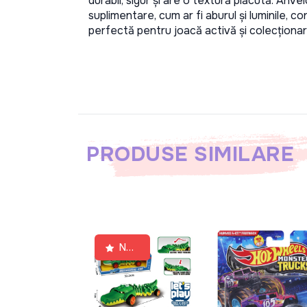
durabil, sigur și are o textură plăcută. Anvel
suplimentare, cum ar fi aburul și luminile, co
perfectă pentru joacă activă și colecționar
PRODUSE SIMILARE
New