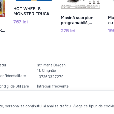
HOT WHEELS
În Coș
MONSTER TRUCK
Mașină scorpion
Ma
MEGA SET
În Coș
767 lei
programabilă,
cu
CONSTRUCTIE 5
electrică, lumină,
cul
ALARM, MTHHD19
K
275 lei
19
sunet, IC universal,
lu
VEE
reîncărcabilă, roți
QS
negre, plastic
,PD88-12
7
retur
str. Maria Drăgan,
11, Chișinău
confidențialitate
+37360327279
ndiții de utilizare
Întrebări frecvente
, personaliza conținutul și analiza traficul. Alege ce tipuri de cookie