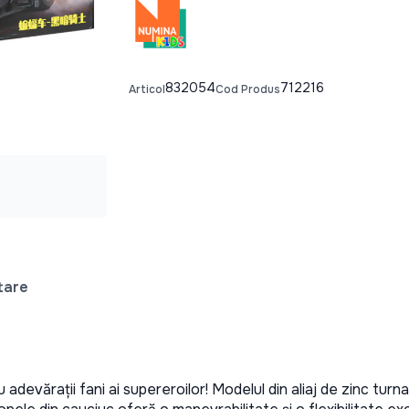
832054
712216
Articol
Cod Produs
tare
adevărații fani ai supereroilor! Modelul din aliaj de zinc turna