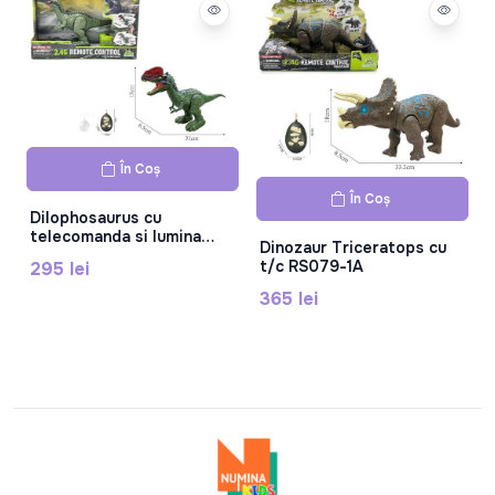
În Coș
În Coș
Dilophosaurus cu
telecomanda si lumina
Dinozaur Triceratops cu
RS088A
t/c RS079-1A
295 lei
365 lei