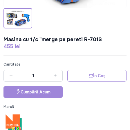
Masina cu t/c "merge pe pereti R-701S
455 lei
Cantitate
În Coș
Cumpără Acum
Marcă