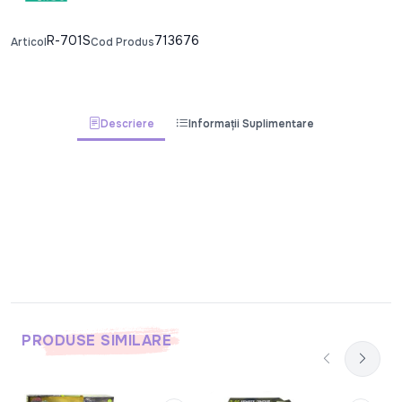
R-701S
713676
Articol
Cod Produs
Descriere
Informații Suplimentare
PRODUSE SIMILARE