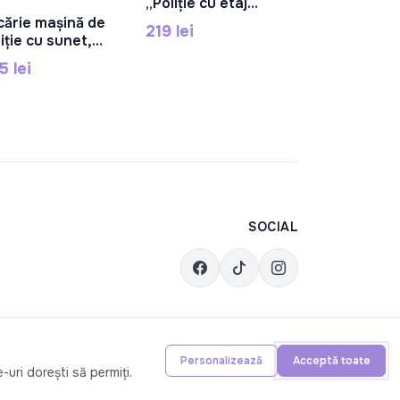
„Poliție cu etaj
dublu”,
cărie mașină de
219 lei
În Coș
lumină/sunet,
iție cu sunet,
albastru RJ5514A
2001
5 lei
SOCIAL
Personalizează
Acceptă toate
-uri dorești să permiți.