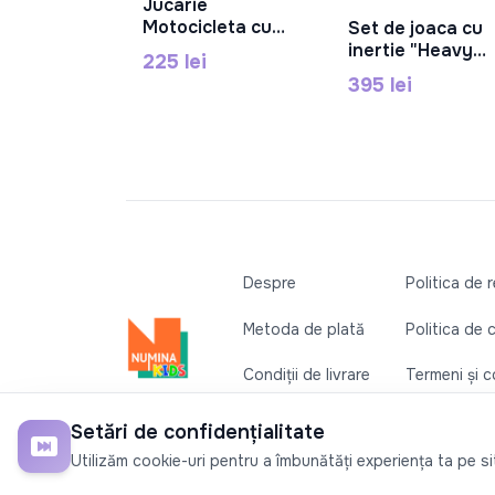
Jucarie
În Coș
Motocicleta cu
Set de joaca cu
În Coș
inertie (lumini si
inertie "Heavy
225 lei
sunet), alb RJ3347
Load" 602034
395 lei
Despre
Politica de 
Metoda de plată
Politica de 
Condiții de livrare
Termeni și co
Contactați-ne
Setări de confidențialitate
©2026
Numina Kids
. Toate drepturile rezervate
Utilizăm cookie-uri pentru a îmbunătăți experiența ta pe site