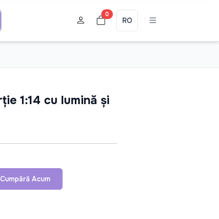
0
RO
ie 1:14 cu lumină și
Cumpără Acum