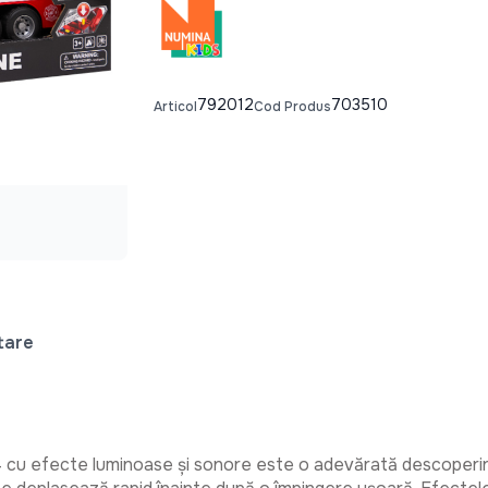
792012
703510
Articol
Cod Produs
tare
14 cu efecte luminoase și sonore este o adevărată descoperire