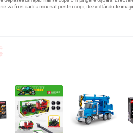
se deplasează rapid înainte după o împingere ușoară. Efectele
ărie va fi un cadou minunat pentru copii, dezvoltându-le imagin