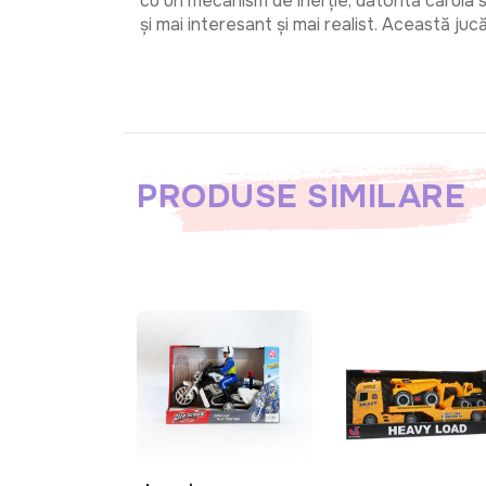
cu un mecanism de inerție, datorită căruia 
și mai interesant și mai realist. Această juc
PRODUSE SIMILARE