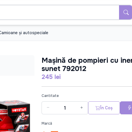
Camioane şi autospeciale
Mașină de pompieri cu inerț
sunet 792012
245 lei
Cantitate
În Coș
Marcă