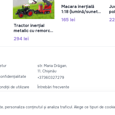
Macara inerțială
Ju
În Coș
1:18 (lumină/sunet),
pol
RJ6673-11
79
165 lei
22
Tractor inerțial
În Coș
metalic cu remorcă,
suport telescopic și
294 lei
pulverizator de
apă, cu muzică și
iluminare, 687-
147A
retur
str. Maria Drăgan,
11, Chișinău
confidențialitate
+37360327279
ndiții de utilizare
Întrebări frecvente
, personaliza conținutul și analiza traficul. Alege ce tipuri de cookie