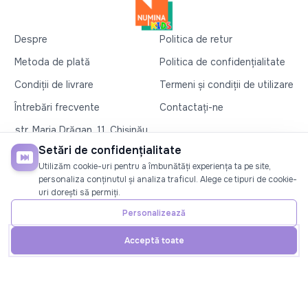
Despre
Politica de retur
Metoda de plată
Politica de confidențialitate
Condiții de livrare
Termeni și condiții de utilizare
Întrebări frecvente
Contactați-ne
str. Maria Drăgan, 11, Chișinău
+37360327279
Setări de confidențialitate
Utilizăm cookie-uri pentru a îmbunătăți experiența ta pe site,
©2026
Numina Kids
. Toate drepturile rezervate
personaliza conținutul și analiza traficul. Alege ce tipuri de cookie-
uri dorești să permiți.
SOCIAL
Personalizează
Acceptă toate
Acasă
Telefon
Cont
Promoții