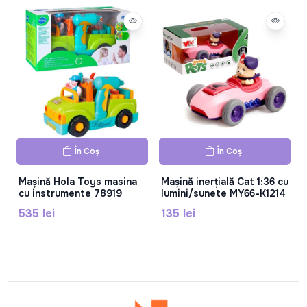
În Coș
În Coș
Mașină Hola Toys masina
Mașină inerțială Cat 1:36 cu
cu instrumente 78919
lumini/sunete MY66-K1214
535 lei
135 lei