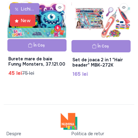
Lichidare De Stoc
New
În Coș
În Coș
Burete mare de baie
Set de joaca 2 in 1 "Hair
Funny Monsters, 37.121.00
beader" MBK-272K
45 lei
75 lei
165 lei
Despre
Politica de retur