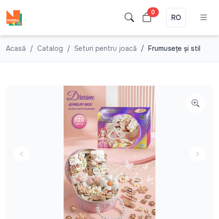
0
RO
Acasă
Catalog
Seturi pentru joacă
Frumuseţe şi stil