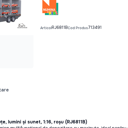
RJ6811B
713491
Articol
Cod Produs
tare
, lumini și sunet, 1:16, roșu (RJ6811B)