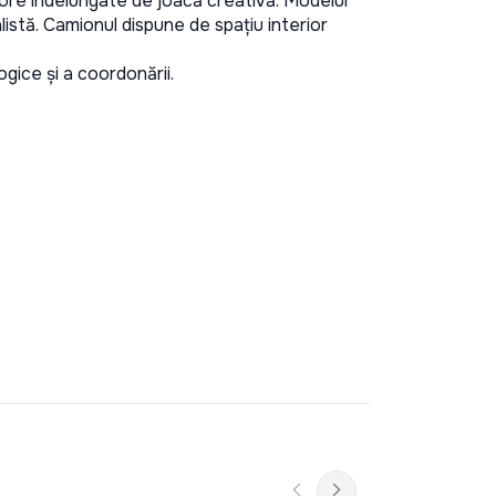
ore îndelungate de joacă creativă. Modelul 
istă. Camionul dispune de spațiu interior 
ogice și a coordonării.