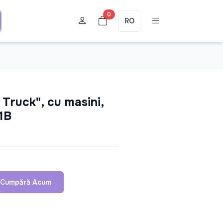
0
RO
 Truck", cu masini,
1B
Cumpără Acum