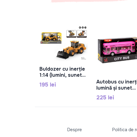
Buldozer cu inerție
În Coș
1:14 (lumini, sunet),
RJ3382A
Autobus cu inerț
195 lei
În Coș
lumină și sunet
"City Bus" 7920
225 lei
Despre
Politica de 