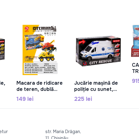
CA
TR
MT
91
ie,
Macara de ridicare
Jucărie mașină de
În Coș
În Coș
de teren, dublă
poliție cu sunet,
04
inerție, 3 culori,
792001
149 lei
225 lei
inerțială, roți negre,
plastic, 198A2
retur
str. Maria Drăgan,
11, Chișinău