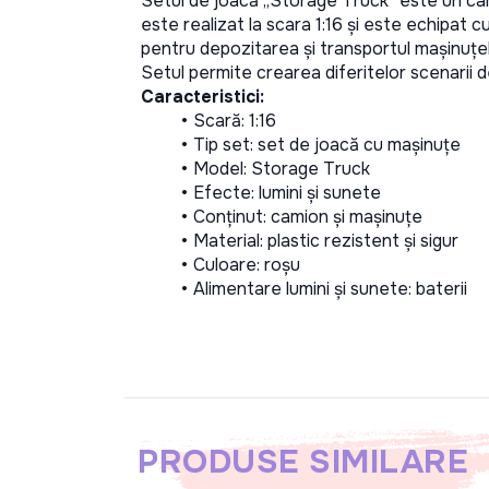
Setul de joacă „Storage Truck” este un cam
este realizat la scara 1:16 și este echipat c
pentru depozitarea și transportul mașinuțel
Setul permite crearea diferitelor scenarii de 
Caracteristici:
Scară: 1:16
Tip set: set de joacă cu mașinuțe
Model: Storage Truck
Efecte: lumini și sunete
Conținut: camion și mașinuțe
Material: plastic rezistent și sigur
Culoare: roșu
Alimentare lumini și sunete: baterii
PRODUSE SIMILARE