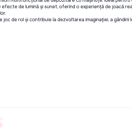
ion multifuncțional de depozitare cu mașinuțe, ideal pentru 
u efecte de lumină și sunet, oferind o experiență de joacă real
or.
joc de rol și contribuie la dezvoltarea imaginației, a gândirii l