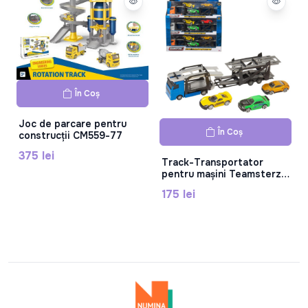
În Coș
Joc de parcare pentru
În Coș
construcții CM559-77
375 lei
Track-Transportator
pentru mașini Teamsterz,
în as. 1373621
175 lei